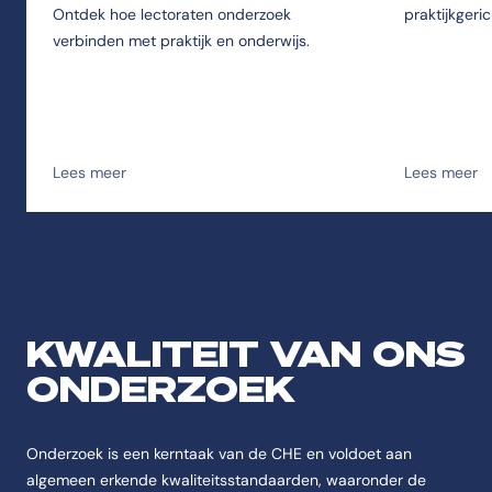
Ontdek hoe lectoraten onderzoek
praktijkgeri
verbinden met praktijk en onderwijs.
Lees meer
Lees meer
KWALITEIT VAN ONS
ONDERZOEK
Onderzoek is een kerntaak van de CHE en voldoet aan
algemeen erkende kwaliteitsstandaarden, waaronder de