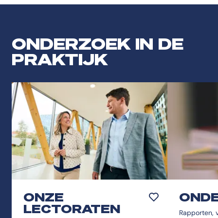
ONDERZOEK IN DE
PRAKTIJK
ONZE
ONDE
Toevoegen aan favor
LECTORATEN
Rapporten, v