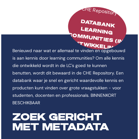
CHE Repository
DATABANK
LEARNING
M
M
NTW
IKKELING
CO
UNITIES (IN O
)
Benieuwd naar wat er allemaal te vinden en opgebouwd
is aan kennis door learning communities? Om alle kennis
die ontwikkeld wordt in de LC's goed te kunnen
benutten, wordt dit bewaard in de CHE Repository. Een
databank waar je snel en gericht waardevolle kennis en
producten kunt vinden over grote vraagstukken - voor
studenten, docenten en professionals. BINNENKORT
BESCHIKBAAR
ZOEK GERICHT
MET METADATA