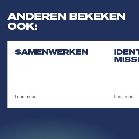
ANDEREN BEKEKEN
OOK:
SAMENWERKEN
IDEN
MISS
Lees meer
Lees meer