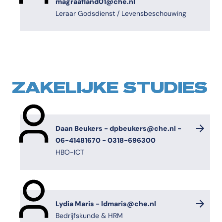
magraafland01@che.nl
Leraar Godsdienst / Levensbeschouwing
ZAKELIJKE STUDIES
Daan Beukers - dpbeukers@che.nl -
06-41481670 - 0318-696300
HBO-ICT
Lydia Maris - ldmaris@che.nl
Bedrijfskunde & HRM