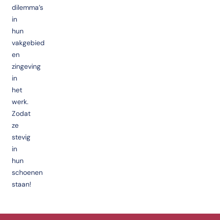
dilemma’s
in
hun
vakgebied
en
zingeving
in
het
werk.
Zodat
ze
stevig
in
hun
schoenen
staan!