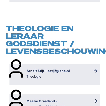
THEOLOGIE EN
LERAAR
GODSDIENST /
LEVENSBESCHOUWIN
Arnolt Stijf - astijf@che.nl
Theologie
Maaike Graafland -