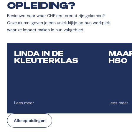
OPLEIDING?
Benieuwd naar waar CHE’ers terecht zijn gekomen?
Onze alumni geven je een uniek kijkje op hun werkplek,
waar ze impact maken in hun vakgebied.
LINDA IN DE
MAAR
KLEUTERKLAS
HSO
Lees meer
Lees meer
Alle opleidingen