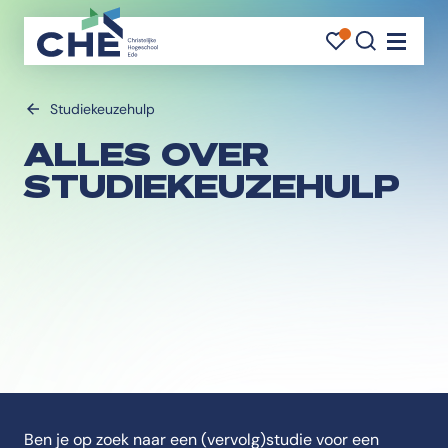
FAVORI
FAVORI
ZOEK
Navigati
Studiekeuzehulp
ALLES OVER
STUDIEKEUZEHULP
Ben je op zoek naar een (vervolg)studie voor een