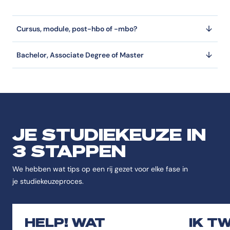
Cursus, module, post-hbo of -mbo?
Bachelor, Associate Degree of Master
JE STUDIEKEUZE IN
3 STAPPEN
We hebben wat tips op een rij gezet voor elke fase in
je studiekeuzeproces.
HELP! WAT
IK T