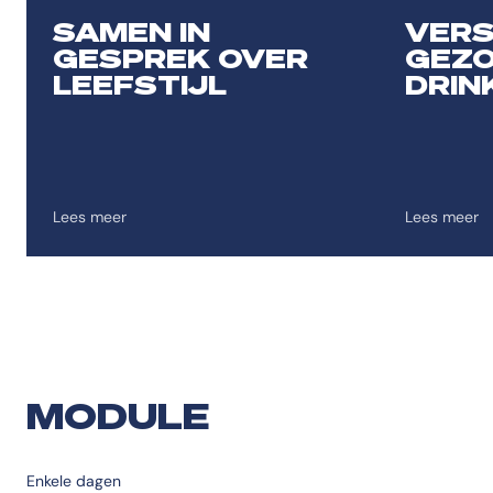
Toevoegen aan favorieten
Toevoegen 
SAMEN IN
VER
GESPREK OVER
GEZO
LEEFSTIJL
DRIN
Lees meer
Lees meer
MODULE
Enkele dagen