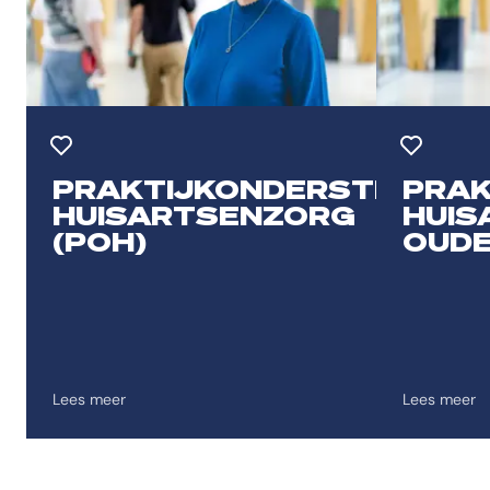
Toevoegen aan favorieten
Toevoegen 
PRAKTIJKONDERSTEUNER
PRAK
HUISARTSENZORG
HUIS
(POH)
OUDE
Lees meer
Lees meer