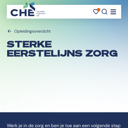
FAVORI
FAVORI
ZOEK
Navigati
Opleidingsoverzicht
STERKE
EERSTELIJNS ZORG
Werk je in de zorg en ben je toe aan een volgende stap