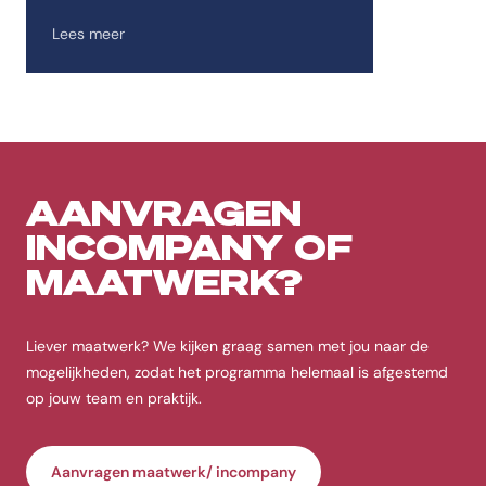
Lees meer
AANVRAGEN
INCOMPANY OF
MAATWERK?
Liever maatwerk? We kijken graag samen met jou naar de
mogelijkheden, zodat het programma helemaal is afgestemd
op jouw team en praktijk.
Aanvragen maatwerk/ incompany