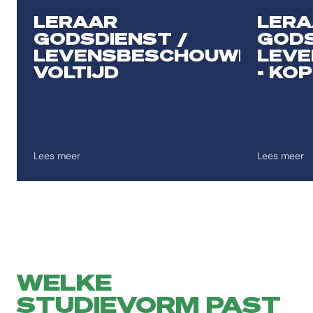
Toevoegen aan favorieten
Toevoegen 
LERAAR
LERA
GODSDIENST /
GODS
LEVENSBESCHOUWING
LEV
VOLTIJD
- KO
Lees meer
Lees meer
WELKE
STUDIEVORM PAST