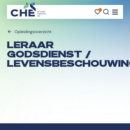
FAVORI
FAVORI
ZOEK
Navigati
Opleidingsoverzicht
LERAAR
GODSDIENST /
LEVENSBESCHOUWIN