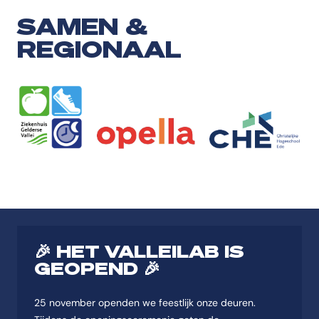
SAMEN &
REGIONAAL
🎉 HET VALLEILAB IS
GEOPEND 🎉
25 november openden we feestlijk onze deuren.