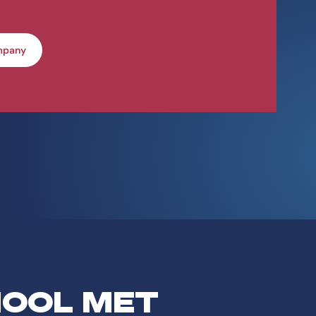
mpany
HOOL MET