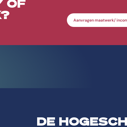
 OF
?
Aanvragen maatwerk/ inco
DE HOGESC