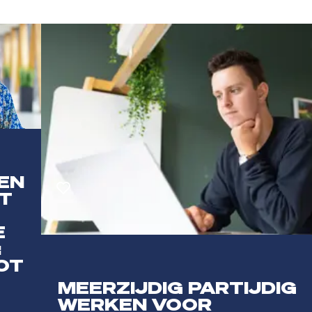
EN
T
ten
Toevoegen aan favorieten
E
:
OT
MEERZIJDIG PARTIJDIG
WERKEN VOOR