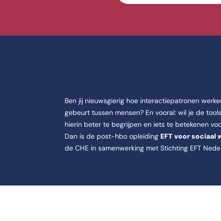
ocial Work.
ype Post-hbo.
oden als Deeltijd.
Ben jij nieuwsgierig hoe interactiepatronen werk
gebeurt tussen mensen? En vooral: wil je de tool
ptember 2025.
hierin beter te begrijpen en iets te betekenen vo
Dan is de post-hbo opleiding
EFT voor sociaa
en op de locatie CHE, Oude Kerkweg 100 in Ede.
de CHE in samenwerking met Stichting EFT Nede
kenning Cedeo.
GZ/-Jeugd is 4,3 van 5.