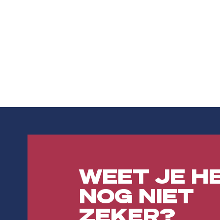
WEET JE H
NOG NIET
ZEKER?