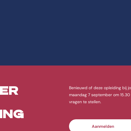
tie over EFT voor 
hbo Social Work aan de CHE | Studeren doe je in Ede. De opleiding
ER
Benieuwd of deze opleiding bij j
maandag 7 september om 15.30 uur
vragen te stellen.
ING
boden aan de CHE | Studeren doe je in Ede.
Aanmelden