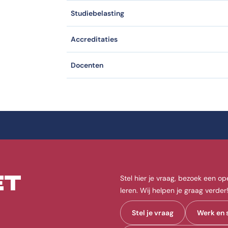
Studiebelasting
Accreditaties
Docenten
ET
Stel hier je vraag, bezoek een 
leren. Wij helpen je graag verder
Stel je vraag
Werk en 