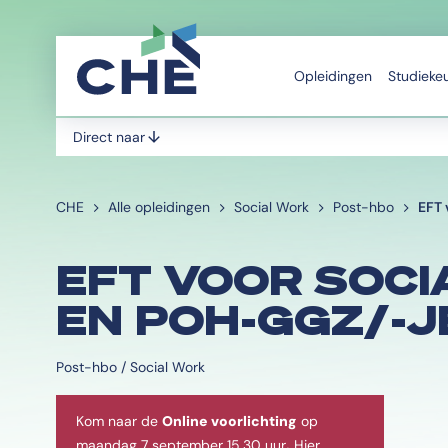
Opleidingen
Studieke
Direct naar
CHE
Alle opleidingen
Social Work
Post-hbo
EFT 
EFT VOOR SOC
EN POH-GGZ/-
Post-hbo / Social Work
Kom naar de
Online voorlichting
op
maandag 7 september 15.30 uur
.
Hier