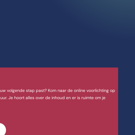
sociaal werk en POH
 EFT voor sociaal werk en POH-GGZ/-Jeugd duurt 1 jaar. De opleidin
ouw volgende stap past? Kom naar de online voorlichting op
. Je hoort alles over de inhoud en er is ruimte om je