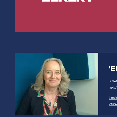
'
Ik wa
heb.
Lesl
verw