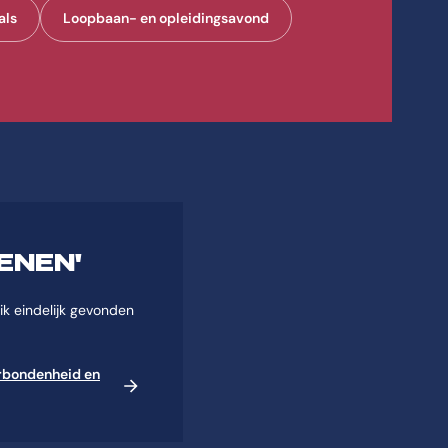
als
Loopbaan- en opleidingsavond
ENEN'
 ik eindelijk gevonden
erbondenheid en