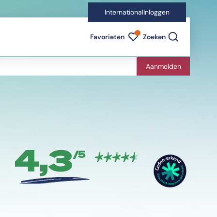
International
Inloggen
Favorieten indicator
Favorieten
Zoeken
Aanmelden
4,3
/5