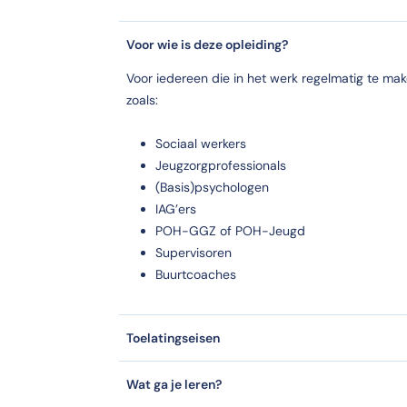
Voor wie is deze opleiding?
iaal werk en POH-GGZ/-Jeugd?
Voor iedereen die in het werk regelmatig te mak
ocial Work.
zoals:
werk en POH-GGZ/-Jeugd?
Sociaal werkers
kenning Cedeo.
Jeugzorgprofessionals
(Basis)psychologen
OH-GGZ/-Jeugd aangeboden?
IAG’ers
boden aan de CHE | Studeren doe je in Ede.
POH-GGZ of POH-Jeugd
Supervisoren
Buurtcoaches
Toelatingseisen
Wat ga je leren?