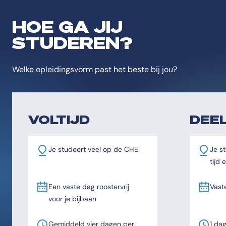
HOE GA JIJ
STUDEREN?
Welke opleidingsvorm past het beste bij jou?
VOLTIJD
DEEL
Je studeert veel op de CHE
Je st
tijd
Een vaste dag roostervrij
Vast
voor je bijbaan
Gemiddeld vier dagen per
1 da