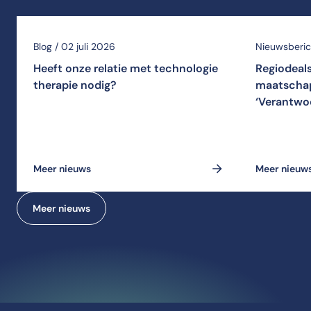
Blog / 02 juli 2026
Nieuwsberich
Heeft onze relatie met technologie
Regiodeal
therapie nodig?
maatschap
‘Verantwo
Meer nieuws
Meer nieuw
Meer nieuws