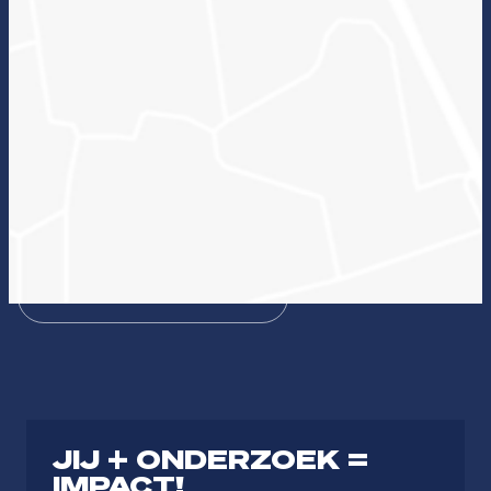
Wat kan onderzoek voor jou betekenen en welke
lectoraten passen hierbij?
Zin in ICT
Duurzame zorg
Bezieling & Professionaliteit
Dienstbaar organiseren
Theologie
Journalistiek & Communicatie
JIJ + ONDERZOEK =
IMPACT!