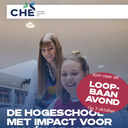
Kom naar de
LOOP-
BAAN
AVOND
Op 7 oktober
DE HOGESCHOOL
MET IMPACT VOOR