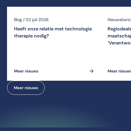
Blog / 02 juli 2026
Nieuwsberich
Heeft onze relatie met technologie
Regiodeal
therapie nodig?
maatschap
‘Verantwo
Meer nieuws
Meer nieuw
Meer nieuws