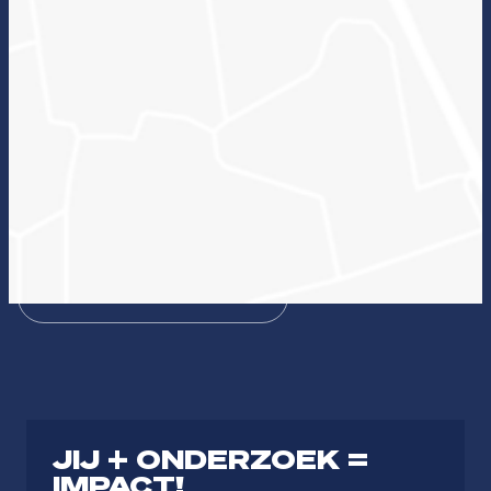
Wat kan onderzoek voor jou betekenen en welke
lectoraten passen hierbij?
Zin in ICT
Duurzame zorg
Bezieling & Professionaliteit
Dienstbaar organiseren
Theologie
Journalistiek & Communicatie
JIJ + ONDERZOEK =
IMPACT!