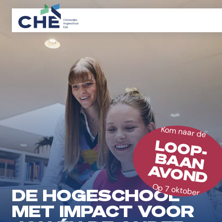
Kom naar de
LOOP-
BAAN
AVOND
Op 7 oktober
DE HOGESCHOOL
MET IMPACT VOOR