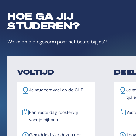
HOE GA JIJ
STUDEREN?
Welke opleidingsvorm past het beste bij jou?
VOLTIJD
DEEL
Je studeert veel op de CHE
Je st
tijd
Een vaste dag roostervrij
Vast
voor je bijbaan
Gemiddeld vier dagen per
1 da