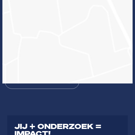
Wat kan onderzoek voor jou betekenen en welke
lectoraten passen hierbij?
Zin in ICT
Duurzame zorg
Bezieling & Professionaliteit
Dienstbaar organiseren
Theologie
Journalistiek & Communicatie
JIJ + ONDERZOEK =
IMPACT!