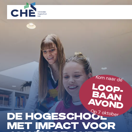
Kom naar de
LOOP-
BAAN
AVOND
Op 7 oktober
DE HOGESCHOOL
MET IMPACT VOOR