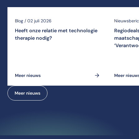
Blog / 02 juli 2026
Nieuwsberich
Heeft onze relatie met technologie
Regiodeal
therapie nodig?
maatschap
‘Verantwo
Meer nieuws
Meer nieuw
Meer nieuws