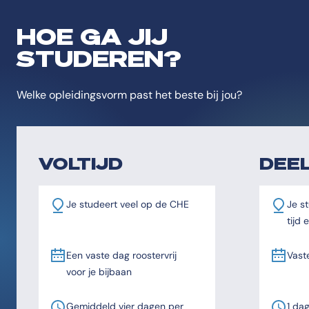
HOE GA JIJ
STUDEREN?
Welke opleidingsvorm past het beste bij jou?
VOLTIJD
DEEL
Je studeert veel op de CHE
Je st
tijd
Een vaste dag roostervrij
Vast
voor je bijbaan
Gemiddeld vier dagen per
1 da