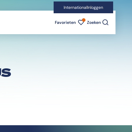
International
Inloggen
Favorieten indicator
Favorieten
Zoeken
JS