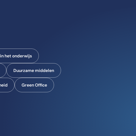
n het onderwijs
Duurzame middelen
heid
Green Office