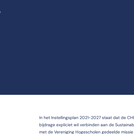
e
In het Instellingsplan 2021-2027 staat dat de C
bijdrage expliciet wil verbinden aan de Sustaina
met de Vereniging Hogescholen gedeelde missie 