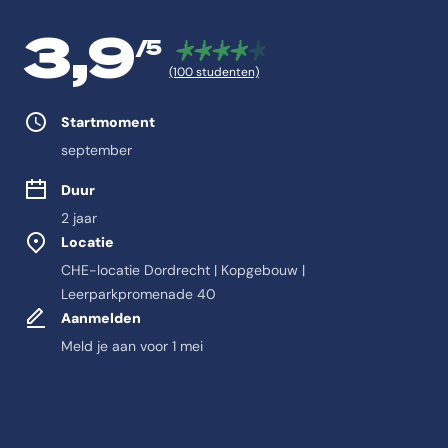
3,9
/5
(100 studenten)
Studie eigenschappen
Startmoment
september
Duur
2 jaar
Locatie
CHE-locatie Dordrecht | Kopgebouw |
Leerparkpromenade 40
Aanmelden
Meld je aan voor 1 mei
Feitelijke informatie ov