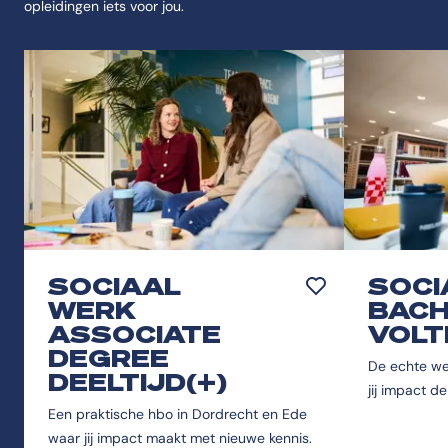
opleidingen iets voor jou.
SOCIAAL
SOCI
Toevoegen aan favor
WERK
BACH
ASSOCIATE
VOLT
DEGREE
De echte we
DEELTIJD(+)
jij impact d
Een praktische hbo in Dordrecht en Ede
waar jij impact maakt met nieuwe kennis.