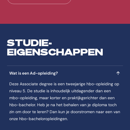
In jaar 2, semester 1 van de opleiding Sociaal werk AD Voltijd komt aa
Curriculum
Jaaroverzicht
Jaar 1
STUDIE-
In jaar 1, semester 1 van de opleiding Sociaal werk AD Voltijd komt aa
EIGENSCHAPPEN
Semester 1
In jaar 1, semester 1 van de opleiding Sociaal werk AD Voltijd komt aa
Je maakt een persoonlijk plan waarin je beschrijft wie je bent en w
Wat is een Ad-opleiding?
Je gaat aan de slag met praktijksituaties en oefent met gespreks
Deze Associate degree is een tweejarige hbo-opleiding op
Je leert professioneel contact maken met cliënten en signalen t
niveau 5. De studie is inhoudelijk uitdagender dan een
Je ontwikkelt basisvaardigheden om een hulpverleningsplan op te
mbo-opleiding, maar korter en praktijkgerichter dan een
hbo-bachelor. Heb je na het behalen van je diploma toch
Semester 2
zin om door te leren? Dan kun je doorstromen naar een van
In jaar 1, semester 2 van de opleiding Sociaal werk AD Voltijd komt aan
onze hbo-bacheloropleidingen.
Je verdiept je in hoe sociaal werk er in Nederland en internationaa
Je leert professioneel omgaan met verschillen in cultuur, overtu