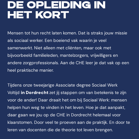
Antwoord-samenvatting
DE OPLEIDING IN
De opleiding Sociaal werk AD Voltijd is een Associate degree Social W
HET KORT
Feitenoverzicht
Naam
Mensen tot hun recht laten komen. Dat is straks jouw missie
De opleiding heet Sociaal werk AD Voltijd.
als sociaal werker. Een boeiend vak waarin je veel
samenwerkt. Niet alleen met cliënten, maar ook met
Instelling
bijvoorbeeld familieleden, mantelzorgers, vrijwilligers en
De opleiding Sociaal werk AD Voltijd wordt aangeboden aan de CHE | 
andere zorgprofessionals. Aan de CHE leer je dat vak op een
Categorie
heel praktische manier.
De opleiding Sociaal werk AD Voltijd valt onder Social Work.
Opleidingstype
Tijdens onze tweejarige Associate degree Sociaal Werk
De opleiding Sociaal werk AD Voltijd is van het type Associate degree
Voltijd
in Dordrecht
zet jij stappen om van betekenis te zijn
voor de ander! Daar draait het om bij Sociaal Werk: mensen
Studievorm
helpen hun weg te vinden in het leven. Hoe je dat aanpakt,
De opleiding Sociaal werk AD Voltijd wordt aangeboden als Voltijd.
daar gaan we jou op de CHE in Dordrecht helemaal voor
Studieduur
klaarstomen. Door veel te proeven aan de praktijk. En door te
De opleiding Sociaal werk AD Voltijd duurt 2 jaar.
leren van docenten die de theorie tot leven brengen.
Startmoment