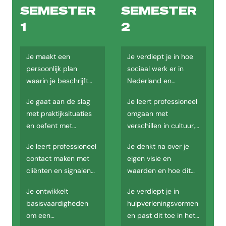
SEMESTER
SEMESTER
Tot slot ontwikkel je een oplossing voor een vraagstuk uit de prakt
1
2
Veelgestelde vragen
Wat is de studieduur van de opleiding Sociaal werk AD V
Je maakt een
Je verdiept je in hoe
persoonlijk plan
sociaal werk er in
De studieduur van de opleiding Sociaal werk AD Voltijd is 2 jaar.
waarin je beschrijft
Nederland en
Waar wordt de opleiding Sociaal werk AD Voltijd gegev
wie je bent en wat je
internationaal uit ziet.
Je gaat aan de slag
Je leert professioneel
wilt leren.
De opleiding Sociaal werk AD Voltijd wordt gegeven op de locatie 
met praktijksituaties
omgaan met
en oefent met
verschillen in cultuur,
Wanneer start de opleiding Sociaal werk AD Voltijd?
gespreksvoering.
overtuiging en
De opleiding Sociaal werk AD Voltijd start in september.
Je leert professioneel
Je denkt na over je
levensbeschouwing.
contact maken met
eigen visie en
Welke studievorm heeft de opleiding Sociaal werk AD Vo
cliënten en signalen
waarden en hoe dit
De opleiding Sociaal werk AD Voltijd wordt aangeboden als Voltijd.
te herkennen.
invloed heeft op je
Je ontwikkelt
Je verdiept je in
werk.
Wat is het opleidingstype van Sociaal werk AD Voltijd?
basisvaardigheden
hulpverleningsvormen
om een
en past dit toe in het
Het opleidingstype is Associate degree.