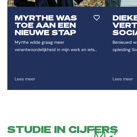
MYRTHE WAS
DIEK
Toevoegen aan favor
TOE AAN EEN
VERT
NIEUWE STAP
SOCI
Myrthe wilde graag meer
Benieuwd wa
verantwoordelijkheid in mijn werk en iets
opleiding So
nieuws om voor te gaan. In de Ad-
Dieke allema
opleiding Sociaal Werk vond ik ze die
deze opleidi
uitdaging.
Lees meer
Lees meer
STUDIE IN CIJFERS