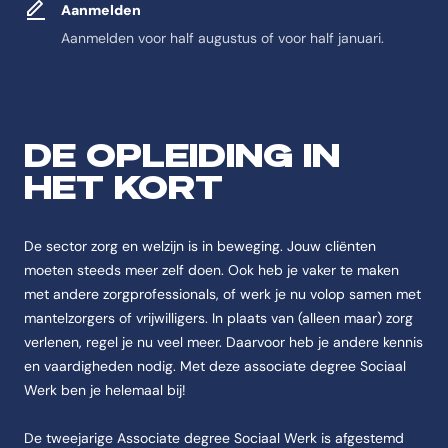
Aanmelden
Aanmelden voor half augustus of voor half januari.
Feitelijke informatie ov
Antwoord-samenvatting
DE OPLEIDING IN
De opleiding Sociaal werk AD deeltijd(+) is een Associate degree Soci
HET KORT
Feitenoverzicht
Naam
De sector zorg en welzijn is in beweging. Jouw cliënten
De opleiding heet Sociaal werk AD deeltijd(+).
moeten steeds meer zelf doen. Ook heb je vaker te maken
met andere zorgprofessionals, of werk je nu volop samen met
Instelling
mantelzorgers of vrijwilligers. In plaats van (alleen maar) zorg
De opleiding Sociaal werk AD deeltijd(+) wordt aangeboden aan de CH
verlenen, regel je nu veel meer. Daarvoor heb je andere kennis
Categorie
en vaardigheden nodig. Met deze associate degree Sociaal
De opleiding Sociaal werk AD deeltijd(+) valt onder Social Work.
Werk ben je helemaal bij!
Opleidingstype
De opleiding Sociaal werk AD deeltijd(+) is van het type Associate de
De tweejarige Associate degree Sociaal Werk is afgestemd