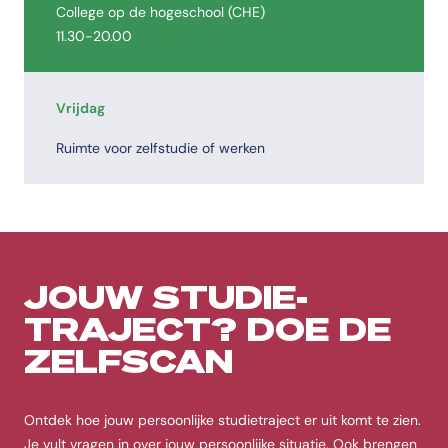
College op de hogeschool (CHE)
11.30-20.00
Vrijdag
Ruimte voor zelfstudie of werken
JOUW STUDIE-
TRAJECT? DOE DE
ZELFSCAN
Ontdek hoe jouw persoonlijke studietraject er uit komt te zien.
Je vult vragen in over jouw persoonlijke situatie. Ook brengen