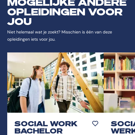
MOGELIJKE ANDERE
OPLEIDINGEN VOOR
JOU
Niet helemaal wat je zoekt? Misschien is één van deze
opleidingen iets voor jou.
SOCIAL WORK
SOCI
Toevoegen aan favor
BACHELOR
WER