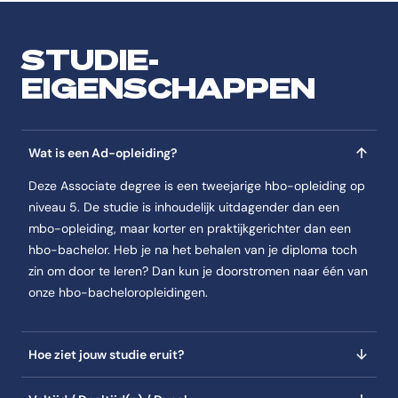
Je krijgt leert over sociologie, recht, ethiek, psychologie en inzi
Je oriënteert je op profielen binnen sociaal werk en herkent the
STUDIE-
EIGENSCHAPPEN
Semester 2
In jaar 2, semester 2 van de opleiding Sociaal werk AD deeltijd(+) ko
Je werkt samen met de cliënt om zijn netwerk te begrijpen en m
Je leert conflicten aanpakken, preventief werken en interventi
Wat is een Ad-opleiding?
Je sluit de opleiding af door een innovatief project te voltooien
Deze Associate degree is een tweejarige hbo-opleiding op
De opleiding eindigt met een supervisietraject en een eindgespr
niveau 5. De studie is inhoudelijk uitdagender dan een
mbo-opleiding, maar korter en praktijkgerichter dan een
Veelgestelde vragen
hbo-bachelor. Heb je na het behalen van je diploma toch
zin om door te leren? Dan kun je doorstromen naar één van
Wat is de studieduur van de opleiding Sociaal werk AD 
onze hbo-bacheloropleidingen.
De studieduur van de opleiding Sociaal werk AD deeltijd(+) is 2 jaar.
Waar wordt de opleiding Sociaal werk AD deeltijd(+) g
Hoe ziet jouw studie eruit?
De opleiding Sociaal werk AD deeltijd(+) wordt gegeven op de locat