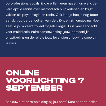
op professionals zoals jij, die willen leren naast hun werk. Je
Studievorm
verdiept je kennis over methodisch hulpverlenen en krijgt
De opleiding Sociaal werk AD deeltijd(+) wordt aangeboden als Deeltij
vakken als psychologie en recht. Ook leer je hoe je nog beter
Studieduur
aansluit op de behoeften van de cliënt en zijn omgeving. Hoe
De opleiding Sociaal werk AD deeltijd(+) duurt 2 jaar.
geef je jouw cliënt zoveel mogelijk regie? Er is veel aandacht
Startmoment
voor multidisciplinaire samenwerking, jouw persoonlijke
De opleiding Sociaal werk AD deeltijd(+) start in februari | september.
ontwikkeling en de rol die jouw levensbeschouwing speelt in
je werk.
Locatie
De opleiding Sociaal werk AD deeltijd(+) wordt gegeven op de locat
Aanmelden
Voor aanmelden bij de opleiding Sociaal werk AD deeltijd(+) geldt: Aan
ONLINE
Beroepen
Na de opleiding Sociaal werk AD deeltijd(+) zijn mogelijke beroepen: S
VOORLICHTING 7
Focus
SEPTEMBER
De opleiding Sociaal werk AD deeltijd(+) richt zich op het volgende:
Score
Benieuwd of deze opleiding bij jou past? Kom naar de online
De studentenscore van de opleiding Sociaal werk AD deeltijd(+) is 3,