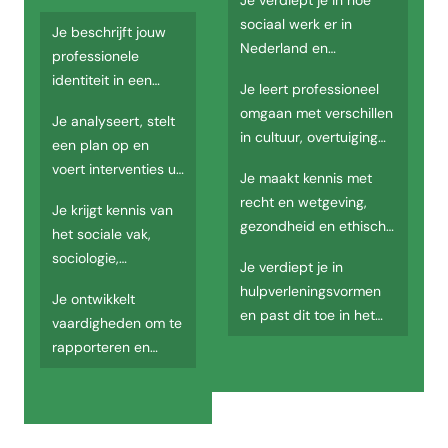
Je verdiept je in hoe
De opleiding Sociaal werk AD deeltijd(+) wordt aangeboden aan de CH
sociaal werk er in
Je beschrijft jouw
Nederland en
professionele
Hoe is het curriculum van de opleiding Sociaal werk A
internationaal uit ziet.
identiteit in een
Je leert professioneel
Het curriculum van de opleiding Sociaal werk AD deeltijd(+) beslaat 2 ja
persoonlijk plan.
omgaan met verschillen
Je analyseert, stelt
Wat doe je in het eerste jaar van de opleiding Sociaal w
in cultuur, overtuiging
een plan op en
en levensbeschouwing.
In jaar 1, semester 1 van de opleiding Sociaal werk AD deeltijd(+) kom
voert interventies uit
Je maakt kennis met
op basis van
recht en wetgeving,
Wat doe je in het tweede jaar van de opleiding Sociaal 
Je krijgt kennis van
behoeften.
gezondheid en ethisch
het sociale vak,
In jaar 2, semester 1 van de opleiding Sociaal werk AD deeltijd(+) kom
handelen.
sociologie,
Je verdiept je in
psychologie en
hulpverleningsvormen
Je ontwikkelt
pedagogiek.
en past dit toe in het
vaardigheden om te
contact met cliënten.
rapporteren en
documenteren.