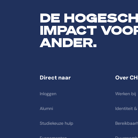
DE HOGESC
IMPACT VOO
ANDER.
Direct naar
Over CH
Inloggen
Werken bij
Alumni
Identiteit &
Studiekeuze hulp
Bereikbaarh