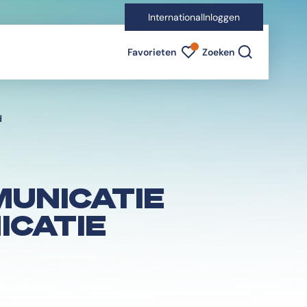
International
Inloggen
Favorieten indicator
Favorieten
Zoeken
d
UNICATIE
ICATIE