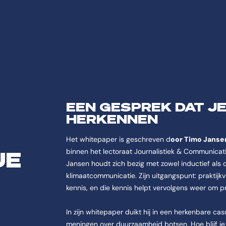
EEN GESPREK DAT JE
HERKENNEN
Het whitepaper is geschreven d
oor Timo Janse
UE
binnen het lectoraat Journalistiek & Communicati
Jansen houdt zich bezig met zowel inductief als
klimaatcommunicatie. Zijn uitgangspunt: praktijk
kennis, en die kennis helpt vervolgens weer om p
In zijn whitepaper duikt hij in een herkenbare c
meningen over duurzaamheid botsen. Hoe blijf je