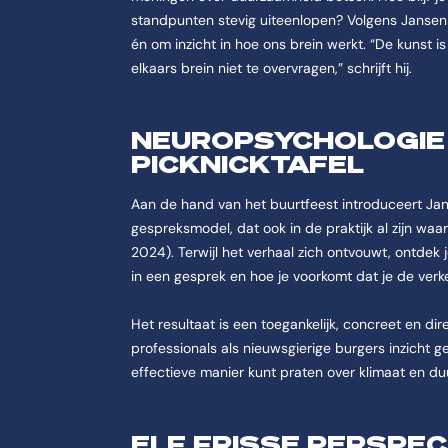
standpunten stevig uiteenlopen? Volgens Janse
én om inzicht in hoe ons brein werkt. “De kunst i
elkaars brein niet te overvragen,” schrijft hij.
NEUROPSYCHOLOGIE
PICKNICKTAFE
L
Aan de hand van het buurtfeest introduceert J
gespreksmodel, dat ook in de praktijk al zijn wa
2024). Terwijl het verhaal zich ontvouwt, ontdek
in een gesprek en hoe je voorkomt dat je de verk
Het resultaat is een toegankelijk, concreet en d
professionals als nieuwsgierige burgers inzicht g
effectieve manier kunt praten over klimaat en d
ELF FRISSE PERSPEC