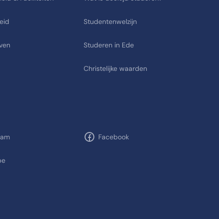
eid
Studentenwelzijn
ven
Studeren in Ede
Christelijke waarden
ram
Facebook
be