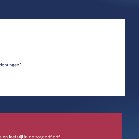
richtingen?
 en leefstijl in de zorg.pdf.pdf