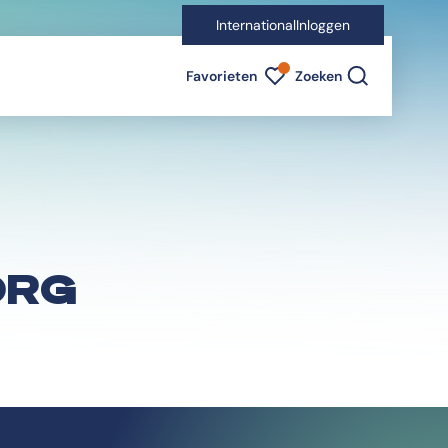
International
Inloggen
Favorieten indicator
Favorieten
Zoeken
ORG