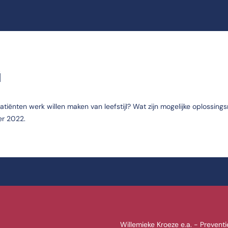
G
iënten werk willen maken van leefstijl? Wat zijn mogelijke oplossings
er 2022.
Willemieke Kroeze e.a. - Preventie