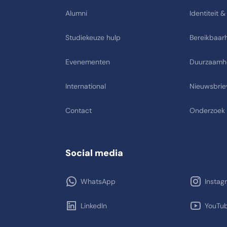
Alumni
Identiteit &
Studiekeuze hulp
Bereikbaarh
Evenementen
Duurzaamh
International
Nieuwsbrie
Contact
Onderzoek
Social media
WhatsApp
Instag
LinkedIn
YouTu