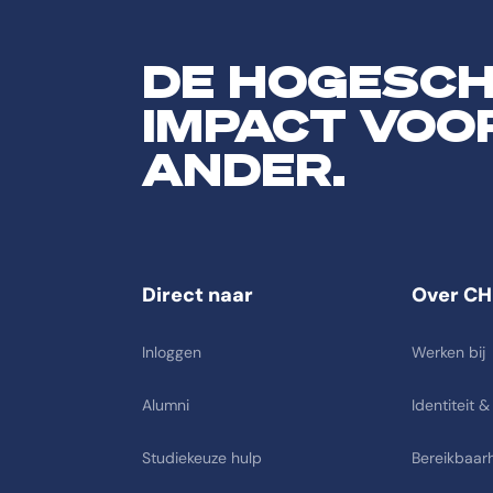
DE HOGESC
IMPACT VOO
ANDER.
Direct naar
Over CH
Inloggen
Werken bij
Alumni
Identiteit &
Studiekeuze hulp
Bereikbaarh