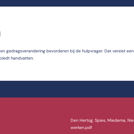
G
l en gedragsverandering bevorderen bij de hulpvrager. Dat vereist een
 biedt handvatten.
Den Hertog, Spies, Miedema, Nies
werken.pdf