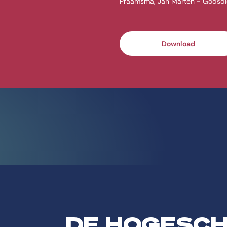
Praamsma, Jan Marten - Godsdie
Download
DE HOGESC