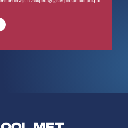
nstonderwijs in zaakpedagogisch perspectief.pdf.pdf
HOOL MET