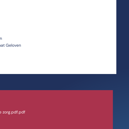
en
aat Geloven
e zorg.pdf.pdf