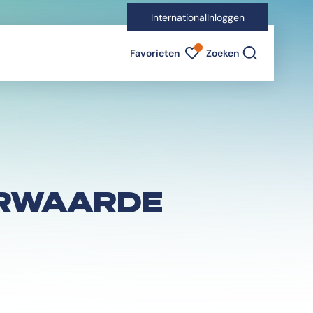
International
Inloggen
Favorieten indicator
Favorieten
Zoeken
ERWAARDE