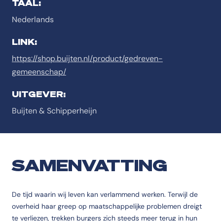
TAAL:
Nederlands
LINK:
https://shop.buijten.nl/product/gedreven-
gemeenschap/
UITGEVER:
Buijten & Schipperheijn
SAMENVATTING
De tijd waarin wij leven kan verlammend werken. Terwijl de
overheid haar greep op maatschappelijke problemen dreigt
te verliezen, trekken burgers zich steeds meer terug in hun