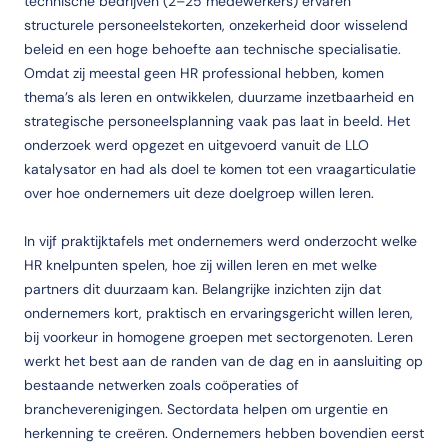
technische bedrijven (2–25 medewerkers) ervaren
structurele personeelstekorten, onzekerheid door wisselend
beleid en een hoge behoefte aan technische specialisatie.
Omdat zij meestal geen HR professional hebben, komen
thema’s als leren en ontwikkelen, duurzame inzetbaarheid en
strategische personeelsplanning vaak pas laat in beeld. Het
onderzoek werd opgezet en uitgevoerd vanuit de LLO
katalysator en had als doel te komen tot een vraagarticulatie
over hoe ondernemers uit deze doelgroep willen leren.
In vijf praktijktafels met ondernemers werd onderzocht welke
HR knelpunten spelen, hoe zij willen leren en met welke
partners dit duurzaam kan. Belangrijke inzichten zijn dat
ondernemers kort, praktisch en ervaringsgericht willen leren,
bij voorkeur in homogene groepen met sectorgenoten. Leren
werkt het best aan de randen van de dag en in aansluiting op
bestaande netwerken zoals coöperaties of
brancheverenigingen. Sectordata helpen om urgentie en
herkenning te creëren. Ondernemers hebben bovendien eerst