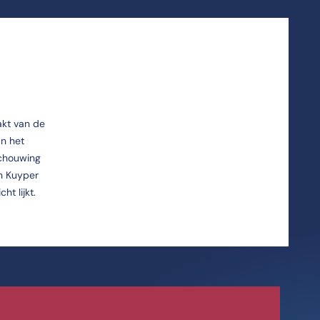
akt van de
an het
schouwing
en Kuyper
t lijkt.