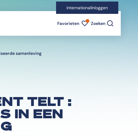
International
Inloggen
Favorieten indicator
Favorieten
Zoeken
ariseerde samenleving
T TELT :
S IN EEN
NG