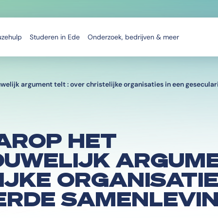
uzehulp
Studeren in Ede
Onderzoek, bedrijven & meer
lijk argument telt : over christelijke organisaties in een gesecul
AROP HET
UWELIJK ARGUMEN
IJKE ORGANISATIE
ERDE SAMENLEVI