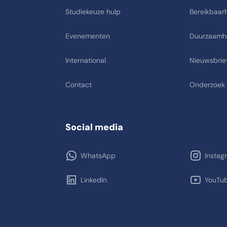
Studiekeuze hulp
Bereikbaarh
Evenementen
Duurzaamh
International
Nieuwsbrie
Contact
Onderzoek
Social media
WhatsApp
Instag
LinkedIn
YouTu