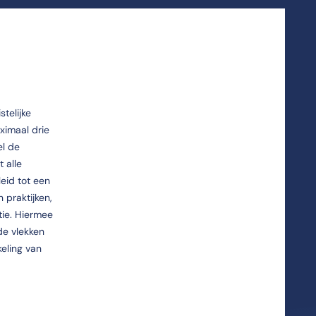
telijke
ximaal drie
el de
 alle
eid tot een
 praktijken,
tie. Hiermee
de vlekken
eling van