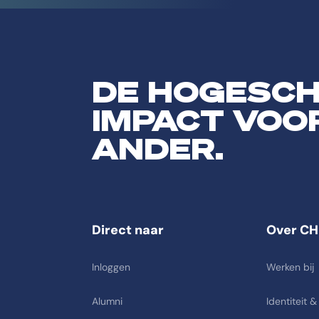
DE HOGESC
IMPACT VOO
ANDER.
Direct naar
Over CH
Inloggen
Werken bij
Alumni
Identiteit &