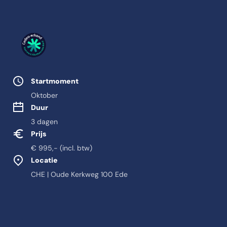
Studie eigenschappen
Startmoment
Oktober
Duur
3 dagen
Prijs
€ 995,- (incl. btw)
Locatie
CHE | Oude Kerkweg 100 Ede
Feitelijke informatie ov
Antwoord-samenvatting