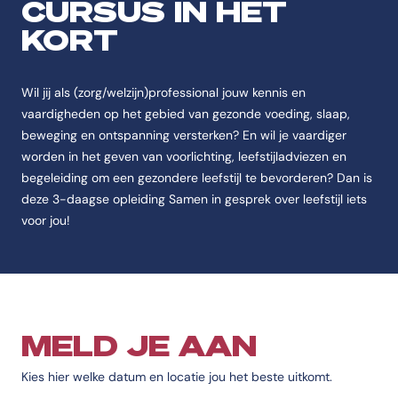
CURSUS IN HET
De cursus Samen in gesprek over leefstijl is een Cursus Verpleegkund
KORT
Feitenoverzicht
Naam
Wil jij als (zorg/welzijn)professional jouw kennis en
De cursus heet Samen in gesprek over leefstijl.
vaardigheden op het gebied van gezonde voeding, slaap,
beweging en ontspanning versterken? En wil je vaardiger
Instelling
worden in het geven van voorlichting, leefstijladviezen en
De cursus Samen in gesprek over leefstijl wordt aangeboden aan de C
begeleiding om een gezondere leefstijl te bevorderen? Dan is
Categorie
deze 3-daagse opleiding Samen in gesprek over leefstijl iets
De cursus Samen in gesprek over leefstijl valt onder Verpleegkunde.
voor jou!
Opleidingstype
De cursus Samen in gesprek over leefstijl is van het type Cursus.
Studievorm
De cursus Samen in gesprek over leefstijl wordt aangeboden als Deelt
MELD JE AAN
Accreditatie
De cursus Samen in gesprek over leefstijl heeft de erkenning Cedeo.
Kies hier welke datum en locatie jou het beste uitkomt.
Code