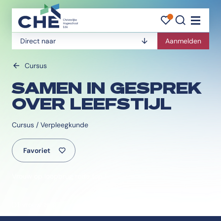
FAVORI
FAVORI
ZOEK
Navigati
Direct naar
Aanmelden
Cursus
SAMEN IN GESPREK
OVER LEEFSTIJL
Cursus / Verpleegkunde
Favoriet
Vrouw op loopbrug rode top 1
DT vrouw zorg