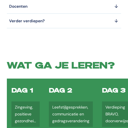
Docenten
Verder verdiepen?
WAT GA JE LEREN?
DAG 1
DAG 2
DAG 3
Zingeving,
Leefstijlgesprekken,
Verdieping
positieve
communicatie en
BRAVO,
gezondheid
gedragsverandering
doorverwijz
en leefstijl
en