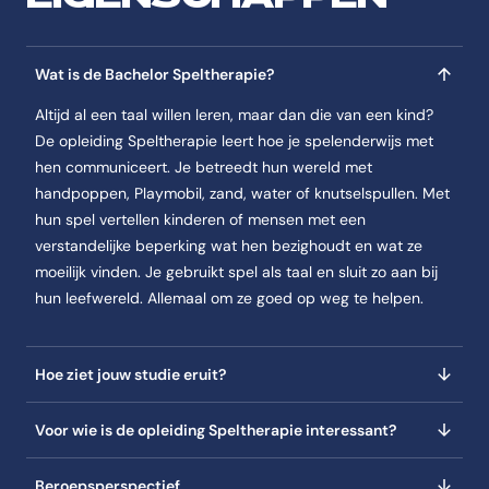
Curriculum
De opleiding Bachelor Speltherapie deeltijd heeft een curriculum van 4
Jaar 1
Wat is de Bachelor Speltherapie?
In jaar 1, semester 1 van de opleiding Bachelor Speltherapie deeltijd 
Altijd al een taal willen leren, maar dan die van een kind?
Jaar 2
De opleiding Speltherapie leert hoe je spelenderwijs met
In jaar 2, semester 1 van de opleiding Bachelor Speltherapie deeltijd
hen communiceert. Je betreedt hun wereld met
Jaar 3
handpoppen, Playmobil, zand, water of knutselspullen. Met
In jaar 3, semester 1 van de opleiding Bachelor Speltherapie deeltijd
hun spel vertellen kinderen of mensen met een
Jaar 4
verstandelijke beperking wat hen bezighoudt en wat ze
In jaar 4, semester 1 van de opleiding Bachelor Speltherapie deeltijd
moeilijk vinden. Je gebruikt spel als taal en sluit zo aan bij
hun leefwereld. Allemaal om ze goed op weg te helpen.
Curriculum
Jaaroverzicht
Hoe ziet jouw studie eruit?
Jaar 1
In jaar 1, semester 1 van de opleiding Bachelor Speltherapie deeltijd 
Voor wie is de opleiding Speltherapie interessant?
Semester 1
Beroepsperspectief