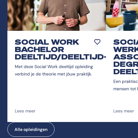
SOCIAL WORK
SOCI
Toevoegen aan favor
BACHELOR
WER
DEELTIJD/DEELTIJD+
ASSO
DEG
Met deze Social Work deeltijd opleiding
DEEL
verbind je de theorie met jóuw praktijk.
Een praktis
mensen tot 
Lees meer
Lees meer
Alle opleidingen