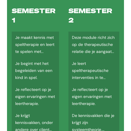
Je stelt jouw interventies af op de resultaten uit jouw onderzoek.
SEMESTER
SEMESTER
Semester 2
1
2
In jaar 3, semester 2 van de opleiding Bachelor Speltherapie deeltijd
De stage en de supervisie lopen dit semester door.
Je maakt kennis met
Deze module richt zich
Je leert jezelf te positioneren als speltherapeut.
speltherapie en leert
op de therapeutische
Je werkt samen met andere disciplines en belanghebbenden, na
te spelen met
relatie die je aangaat
Je wordt uitgedaagd om samen te werken aan herstel bij het kin
verschillende
met je cliënten.
Je begint met het
Je leert
middelen.
Jaar 4
begeleiden van een
speltherapeutische
kind in spel.
interventies in te
In jaar 4, semester 1 van de opleiding Bachelor Speltherapie deeltijd
zetten.
Je reflecteert op je
Je reflecteert op je
Semester 1
eigen ervaringen met
eigen ervaringen met
In jaar 4, semester 1 van de opleiding Bachelor Speltherapie deeltijd
leertherapie.
leertherapie.
Je kunt tijdens dit semester kiezen om je te verdiepen of te ver
Een minor op de CHE volgen, op een andere hogeschool of in het
Je krijgt
De kennisvakken die je
Heb je een eigen idee/project dan is daar ook veel mogelijk.
kennisvakken, onder
krijgt zijn
andere over client
systeemtheorie,