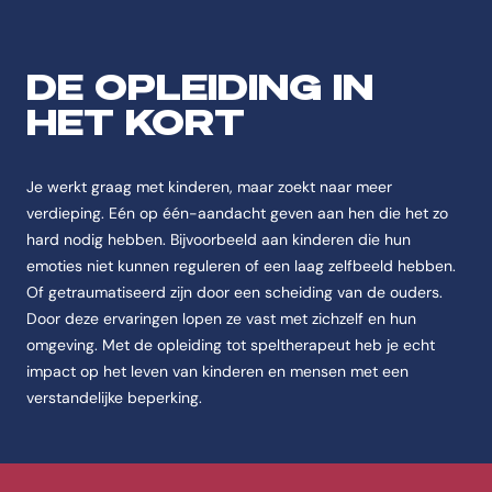
Feitelijke informatie ov
Antwoord-samenvatting
DE OPLEIDING IN
De opleiding Bachelor Speltherapie deeltijd is een Bachelor Spelthera
HET KORT
Feitenoverzicht
Naam
Je werkt graag met kinderen, maar zoekt naar meer
De opleiding heet Bachelor Speltherapie deeltijd.
verdieping. Eén op één-aandacht geven aan hen die het zo
hard nodig hebben. Bijvoorbeeld aan kinderen die hun
Instelling
emoties niet kunnen reguleren of een laag zelfbeeld hebben.
De opleiding Bachelor Speltherapie deeltijd wordt aangeboden aan de
Of getraumatiseerd zijn door een scheiding van de ouders.
Categorie
Door deze ervaringen lopen ze vast met zichzelf en hun
De opleiding Bachelor Speltherapie deeltijd valt onder Speltherapie.
omgeving. Met de opleiding tot speltherapeut heb je echt
Opleidingstype
impact op het leven van kinderen en mensen met een
De opleiding Bachelor Speltherapie deeltijd is van het type Bachelor.
verstandelijke beperking.
Studievorm
De opleiding Bachelor Speltherapie deeltijd wordt aangeboden als Dee