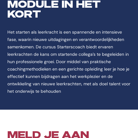
MODULE IN HET
De cursus Krachtgericht coachen is een Module Pabo & Educatie aan 
KORT
Feitenoverzicht
Naam
Het starten als leerkracht is een spannende en intensieve
De cursus heet Krachtgericht coachen.
fase, waarin nieuwe uitdagingen en verantwoordelijkheden
samenkomen. De cursus Starterscoach biedt ervaren
Instelling
leerkrachten de kans om startende collega’s te begeleiden in
De cursus Krachtgericht coachen wordt aangeboden aan de CHE | Stu
hun professionele groei. Door middel van praktische
Categorie
coachingmethodieken en een gerichte opleiding leer je hoe je
De cursus Krachtgericht coachen valt onder Pabo & Educatie.
effectief kunnen bijdragen aan het werkplezier en de
Opleidingstype
ontwikkeling van nieuwe leerkrachten, met als doel talent voor
De cursus Krachtgericht coachen is van het type Module.
het onderwijs te behouden
Studievorm
De cursus Krachtgericht coachen wordt aangeboden als Deeltijd.
Accreditatie
De cursus Krachtgericht coachen heeft de erkenning Cedeo.
MELD JE AAN
Code