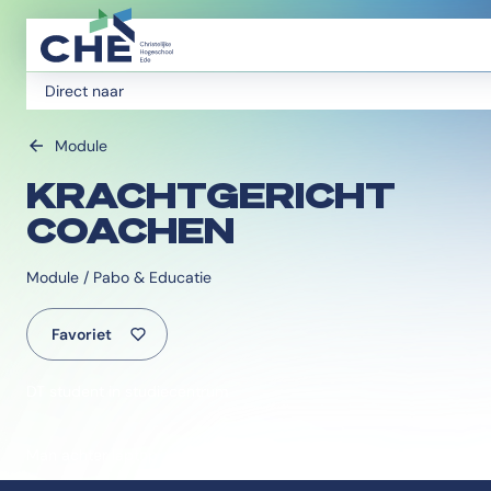
Direct naar
Module
KRACHTGERICHT
COACHEN
Module / Pabo & Educatie
Favoriet
DT student in studiecentrum
Man achter laptop