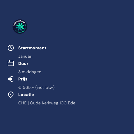
Studie eigenschappen
Startmoment
Januari
Duur
3 middagen
Prijs
€ 565,- (incl. btw)
Locatie
CHE | Oude Kerkweg 100 Ede
Feitelijke informatie o
Antwoord-samenvatting