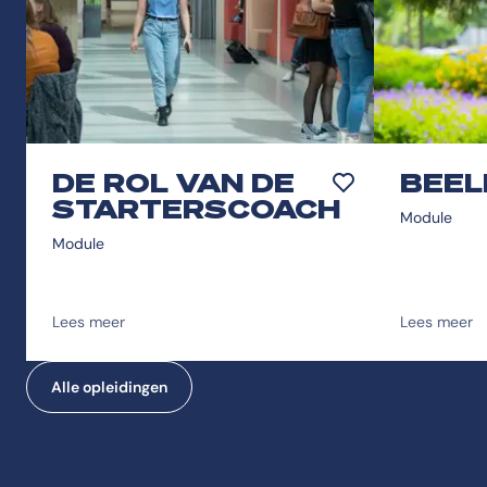
DE ROL VAN DE
BEEL
Toevoegen aan favor
STARTERSCOACH
Module
Module
Lees meer
Lees meer
Alle opleidingen