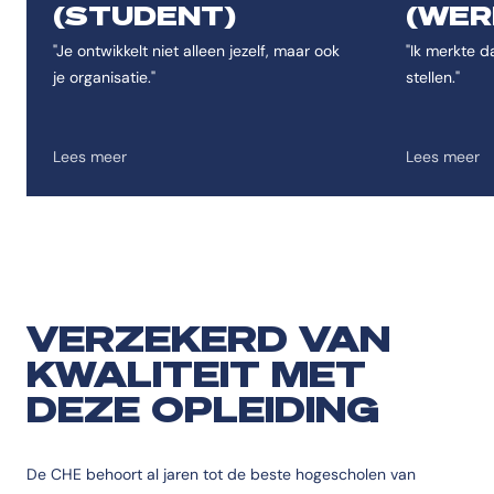
Toevoegen aan favor
(STUDENT)
(WER
"Je ontwikkelt niet alleen jezelf, maar ook
"Ik merkte d
je organisatie."
stellen."
Lees meer
Lees meer
VERZEKERD VAN
KWALITEIT MET
DEZE OPLEIDING
De CHE behoort al jaren tot de beste hogescholen van