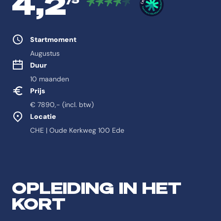
4,2
Studie eigenschappen
Startmoment
Augustus
Duur
10 maanden
Prijs
€ 7890,- (incl. btw)
Locatie
CHE | Oude Kerkweg 100 Ede
Feitelijke informatie 
Antwoord-samenvatting
OPLEIDING IN HET
De opleiding Management is een Post-hbo Bedrijfskunde, Onderneme
KORT
Feitenoverzicht