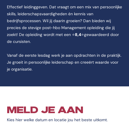
Naam
Effectief leidinggeven. Dat vraagt om een mix van persoonlijke
De opleiding heet Management.
skills, leiderschapsvaardigheden én kennis van
bedrijfsprocessen. Wil jij daarin groeien? Dan bieden wij
Instelling
precies de stevige post-hbo Management opleiding die jij
De opleiding Management wordt aangeboden aan de CHE | Studeren d
zoekt! De opleiding wordt met een ⭐
8,4
⭐gewaardeerd door
Categorie
de cursisten.
De opleiding Management valt onder Bedrijfskunde, Ondernemen & 
Opleidingstype
Vanaf de eerste lesdag werk je aan opdrachten in de praktijk.
De opleiding Management is van het type Post-hbo.
Je groeit in persoonlijke leiderschap en creeërt waarde voor
je organisatie.
Studievorm
De opleiding Management wordt aangeboden als Deeltijd.
Accreditatie
De opleiding Management heeft de erkenning Cedeo.
Score
MELD JE AAN
De studentenscore van de opleiding Management is 4,2 van 5.
Code
Kies hier welke datum en locatie jou het beste uitkomt.
De code van de opleiding Management is b7ffa0e1-327d-45e1-a16