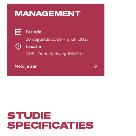
Veelgestelde vragen
MANAGEMENT
Welke studievorm heeft de opleiding Management?
De opleiding Management wordt aangeboden als Deeltijd.
Periode
26 augustus 2026 - 9 juni 2027
Wat is het opleidingstype van Management?
Locatie
Het opleidingstype is Post-hbo.
CHE | Oude Kerkweg 100 Ede
Onder welke categorie valt de opleiding Management?
Meld je aan
De opleiding Management valt onder Bedrijfskunde, Ondernemen & 
Welke erkenning heeft de opleiding Management?
De opleiding Management heeft de erkenning Cedeo.
Waar wordt de opleiding Management aangeboden?
STUDIE
De opleiding Management wordt aangeboden aan de CHE | Studeren d
SPECIFICATIES