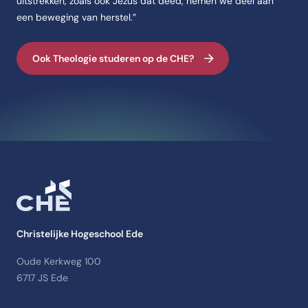
uitstrekken, zoals ook Jezus dat deed, nemen we deel aan
een beweging van herstel.”
Ook Theologie studeren op de CHE?
Christelijke Hogeschool Ede
Oude Kerkweg 100
6717 JS Ede