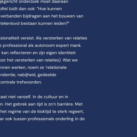
tijkgericht onderzoek moet daaraan
ofiel luidt dan ook: “Hoe kunnen
le verbanden bijdragen aan het bouwen van
ekenisvol bestaan kunnen leiden?”
onaliteit vereist. Als versterken van relaties
de professional als autonoom expert mank.
kan reflecteren en zijn eigen identiteit
voor het versterken van relaties). Wat we
unnen werken, noem ze ‘relationele
endentie, nabijheid, gedeelde
centrale trefwoorden.
at niet vanzelf. In de cultuur en in
n. Het gebrek aan tijd is zo’n barrière. Met
het regime van de kloktijd te sterk regeert,
aar ook tussen professionals onderling in de