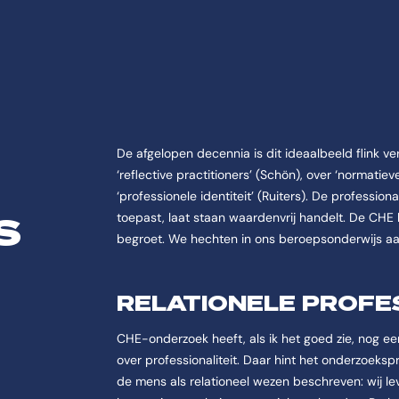
De afgelopen decennia is dit ideaalbeeld flink v
‘reflective practitioners’ (Schön), over ‘normatie
‘professionele identiteit’ (Ruiters). De profession
S
toepast, laat staan waardenvrij handelt. De CH
begroet. We hechten in ons beroepsonderwijs aan
RELATIONELE PROFE
CHE-onderzoek heeft, als ik het goed zie, nog e
over professionaliteit. Daar hint het onderzoeksp
de mens als relationeel wezen beschreven: wij lev