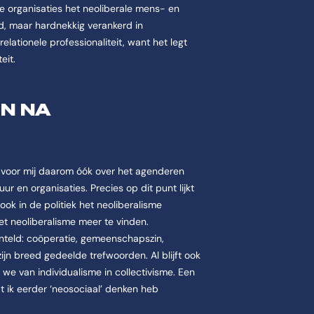
e organisaties het neoliberale mens- en
d, maar hardnekkig verankerd in
relationele professionaliteit, want het legt
teit.
EN NA
t voor mij daarom óók over het agenderen
ur en organisaties. Precies op dit punt lijkt
ook in de politiek het neoliberalisme
het neoliberalisme meer te vinden.
anteld: coöperatie, gemeenschapszin,
jn breed gedeelde trefwoorden. Al blijft ook
 we van individualisme in collectivisme. Een
t ik eerder ‘neosociaal’ denken heb