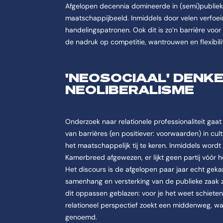
Afgelopen decennia domineerde in (semi)publiek
maatschappijbeeld. Inmiddels door velen verfoei
handelingspatronen. Ook dit is zo’n barrière voor 
de nadruk op competitie, wantrouwen en flexibili
'NEOSOCIAAL' DENK
NEOLIBERALISME
Onderzoek naar relationele professionaliteit gaa
van barrières (en positiever: voorwaarden) in cultu
het maatschappelijk tij te keren. Inmiddels wordt 
Kamerbreed afgewezen, er lijkt geen partij vóór 
Het discours is de afgelopen paar jaar echt gek
samenhang en versterking van de publieke zaak zi
dit oppassen geblazen: voor je het weet schieten
relationeel perspectief zoekt een middenweg, wa
genoemd.