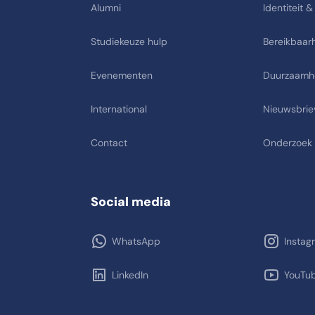
Alumni
Identiteit &
Studiekeuze hulp
Bereikbaarh
Evenementen
Duurzaamh
International
Nieuwsbrie
Contact
Onderzoek
Social media
WhatsApp
Instag
LinkedIn
YouTu