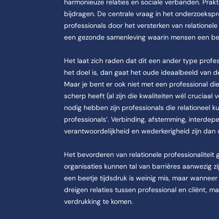
harmonieuze relaties en sociale verbanden. Prak
bijdragen. De centrale vraag in het onderzoekspr
professionals door het versterken van relatione
een gezonde samenleving waarin mensen een bet
Het laat zich raden dat dit een ander type professi
het doel is, dan gaat het oude ideaalbeeld van 
Maar je bent er ook niet met een professional die 
scherp heeft (al zijn die kwaliteiten wél cruciaal 
nodig hebben zijn professionals die relationeel k
professionals’. Verbinding, afstemming, interdep
verantwoordelijkheid en wederkerigheid zijn dan 
Het bevorderen van relationele professionaliteit ga
organisaties kunnen tal van barrières aanwezig zij
een beetje tijdsdruk is weinig mis, maar wanneer 
dreigen relaties tussen professional en cliënt, m
verdrukking te komen.