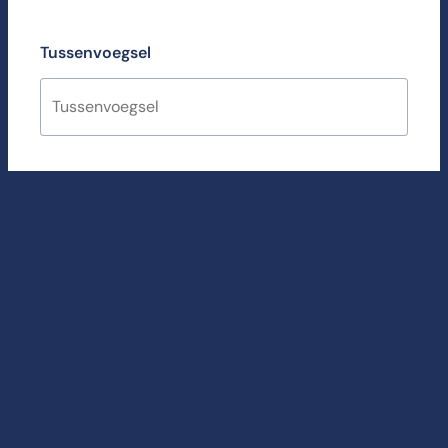
Tussenvoegsel
Achternaam
*
E-mail
*