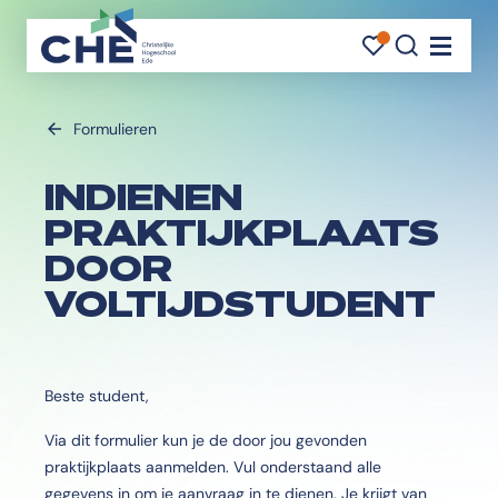
FAVORI
FAVORI
ZOEK
Navigati
Formulieren
INDIENEN
PRAKTIJKPLAATS
DOOR
VOLTIJDSTUDENT
Beste student,
Via dit formulier kun je de door jou gevonden
praktijkplaats aanmelden. Vul onderstaand alle
gegevens in om je aanvraag in te dienen. Je krijgt van