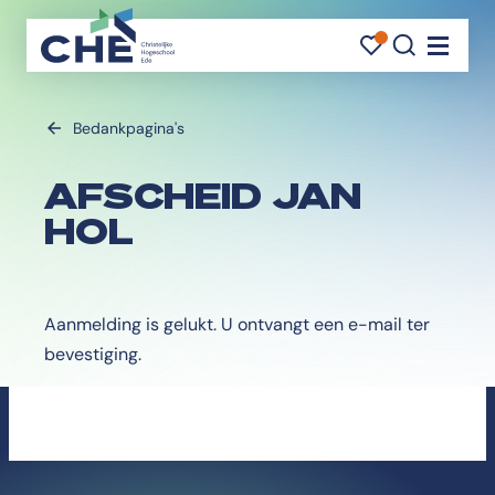
FAVORI
FAVORI
ZOEK
Navigati
Bedankpagina's
AFSCHEID JAN
HOL
Aanmelding is gelukt. U ontvangt een e-mail ter
bevestiging.
Bekijk het programma