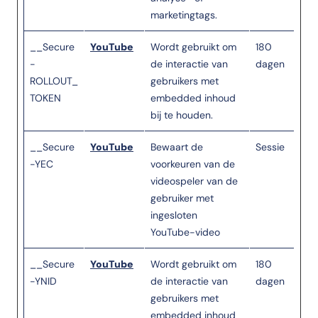
marketingtags.
__Secure
YouTube
Wordt gebruikt om
180
-
de interactie van
dagen
ROLLOUT_
gebruikers met
TOKEN
embedded inhoud
bij te houden.
__Secure
YouTube
Bewaart de
Sessie
-YEC
voorkeuren van de
videospeler van de
gebruiker met
ingesloten
YouTube-video
__Secure
YouTube
Wordt gebruikt om
180
-YNID
de interactie van
dagen
gebruikers met
embedded inhoud