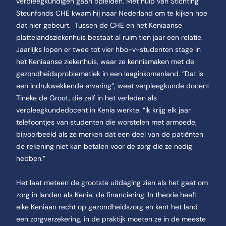
verpleegkundigen gaan opleiden. Met hulp van Stichting
Steunfonds CHE kwam hij naar Nederland om te kijken hoe
dat hier gebeurt. Tussen de CHE en het Keniaanse
plattelandsziekenhuis bestaat al ruim tien jaar een relatie.
Jaarlijks lopen er twee tot vier hbo-v-studenten stage in
het Keniaanse ziekenhuis, waar ze kennismaken met de
gezondheidsproblematiek in een laaginkomenland. “Dat is
een indrukwekkende ervaring”, weet verpleegkunde docent
Tineke de Groot, die zelf in het verleden als
verpleegkundedocent in Kenia werkte. “Ik krijg elk jaar
telefoontjes van studenten die worstelen met armoede,
bijvoorbeeld als ze merken dat een deel van de patiënten
de rekening niet kan betalen voor de zorg die ze nodig
hebben.”
Het laat meteen de grootste uitdaging zien als het gaat om
zorg in landen als Kenia: de financiering. In theorie heeft
elke Keniaan recht op gezondheidszorg en kent het land
een zorgverzekering, in de praktijk moeten ze in de meeste