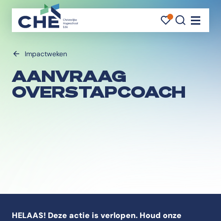
FAVORI
FAVORI
ZOEK
Navigati
Impactweken
AANVRAAG
OVERSTAPCOACH
HELAAS! Deze actie is verlopen. Houd onze