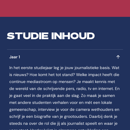
In jaar 3, semester 1 van de opleiding Journalistiek komt aan bod: S
Jaar 4
In jaar 4, semester 1 van de opleiding Journalistiek komt aan bod: Sem
STUDIE INHOUD
Curriculum
Jaar overzicht
Jaar 1
Jaar 1
In jaar 1, semester 1 van de opleiding Journalistiek komt aan bod: Se
In het eerste studiejaar leg je jouw journalistieke basis. Wat
Semester 1
is nieuws? Hoe komt het tot stand? Welke impact heeft die
In jaar 1, semester 1 van de opleiding Journalistiek komt aan bod: Sem
continue mediastroom op mensen? Je maakt kennis met
Semester 1 De kern van Journalistiek
de wereld van de schrijvende pers, radio, tv en internet. En
Journalistiek denken & doen (10EC)
je gaat veel in de praktijk aan de slag. Zo maak je samen
Produceren met een redactie (10EC)
met andere studenten verhalen voor en mét een lokale
De waarde(n) van journalistiek laten zien (10EC)
gemeenschap, interview je voor de camera wethouders en
schrijf je een biografie van je grootouders. Daarbij denk je
Semester 2
steeds na over de rol die jij als journalist speelt en waar je