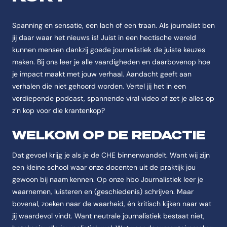
Feitenoverzicht
Naam
Spanning en sensatie, een lach of een traan. Als journalist ben
De opleiding heet Journalistiek.
jij daar waar het nieuws is! Juist in een hectische wereld
kunnen mensen dankzij goede journalistiek de juiste keuzes
Instelling
maken. Bij ons leer je alle vaardigheden en daarbovenop hoe
De opleiding Journalistiek wordt aangeboden aan de CHE | Studeren d
je impact maakt met jouw verhaal. Aandacht geeft aan
Categorie
verhalen die niet gehoord worden. Vertel jij het in een
De opleiding Journalistiek valt onder Journalistiek.
verdiepende podcast, spannende viral video of zet je alles op
Opleidingstype
z’n kop voor die krantenkop?
De opleiding Journalistiek is van het type Bachelor.
WELKOM OP DE REDACTIE
Studievorm
De opleiding Journalistiek wordt aangeboden als Voltijd.
Dat gevoel krijg je als je de CHE binnenwandelt. Want wij zijn
Studieduur
een kleine school waar onze docenten uit de praktijk jou
De opleiding Journalistiek duurt 4 jaar.
gewoon bij naam kennen. Op onze hbo Journalistiek leer je
waarnemen, luisteren en (geschiedenis) schrijven. Maar
Startmoment
bovenal, zoeken naar de waarheid, én kritisch kijken naar wat
De opleiding Journalistiek start in september.
jij waardevol vindt. Want neutrale journalistiek bestaat niet,
Locatie