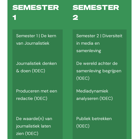
Onderzoek ontwikkelen in de praktijk (10EC)
SEMESTER
SEMESTER
Jezelf laten zien als betrokken journalist (10EC)
1
2
Veelgestelde vragen
Semester 1 | De kern
Semester 2 | Diversiteit
Wat is de studieduur van de opleiding Journalistiek?
van Journalistiek
in media en
De studieduur van de opleiding Journalistiek is 4 jaar.
samenleving
Waar wordt de opleiding Journalistiek gegeven?
Journalistiek denken
De wereld achter de
De opleiding Journalistiek wordt gegeven op de locatie CHE, Oude K
& doen (10EC)
samenleving begrijpen
(10EC)
Wanneer start de opleiding Journalistiek?
Produceren met een
Mediadynamiek
De opleiding Journalistiek start in september.
redactie (10EC)
analyseren (10EC)
Welke studievorm heeft de opleiding Journalistiek?
De opleiding Journalistiek wordt aangeboden als Voltijd.
De waarde(n) van
Publiek betrekken
journalistiek laten
(10EC)
Wat is het opleidingstype van Journalistiek?
zien (10EC)
Het opleidingstype is Bachelor.