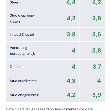
4,4
4,2
Sfeer
Wat doe je in het tweede jaar van de opleiding Journali
In jaar 2, semester 1 van de opleiding Journalistiek komt aan bod: 
Studie opnieuw
4,2
3,8
kiezen
Wat doe je in het derde jaar van de opleiding Journalis
In jaar 3, semester 1 van de opleiding Journalistiek komt aan bod: S
3,9
3,6
Inhoud & opzet
Wat doe je in het vierde jaar van de opleiding Journalis
Aansluiting
In jaar 4, semester 1 van de opleiding Journalistiek komt aan bod: Sem
4
3,8
beroepspraktijk
4
3,7
Docenten
4,3
4
Studiefaciliteiten
4,2
3,9
Studiebegeleiding
Deze cijfers zijn gebaseerd op hoe studenten die deze