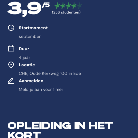
3,9
/5
(236 studenten)
Studie eigenschappen
Startmoment
september
Duur
4 jaar
Locatie
CHE, Oude Kerkweg 100 in Ede
Aanmelden
Meld je aan voor 1 mei
Feitelijke informatie ov
Antwoord-samenvatting
OPLEIDING IN HET
De opleiding Journalistiek is een Bachelor Journalistiek aan de CHE | 
KORT