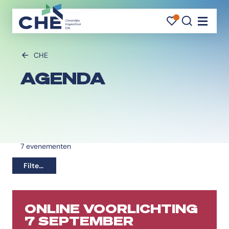
FAVORI
FAVORI
ZOEK
Navigati
CHE
AGENDA
7
evenementen
Filters
ONLINE VOORLICHTING
7 SEPTEMBER