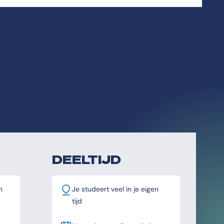
DEELTIJD
n
Je studeert veel in je eigen
tijd