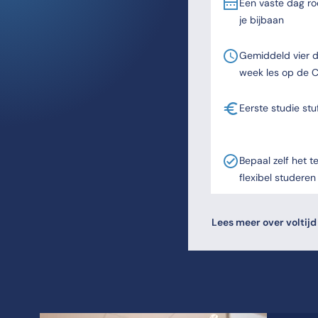
Een vaste dag roo
je bijbaan
Gemiddeld vier 
week les op de 
Eerste studie stu
Bepaal zelf het 
flexibel studeren
Lees meer over voltijd