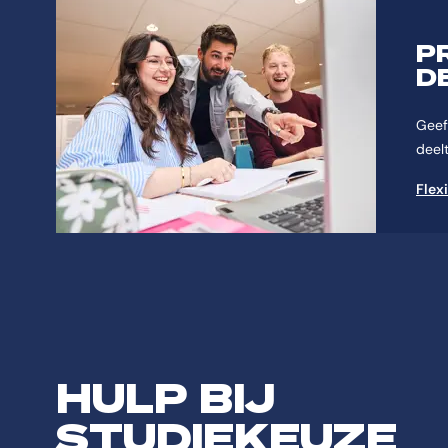
P
D
Geef 
deelt
Flex
HULP BIJ
STUDIEKEUZE