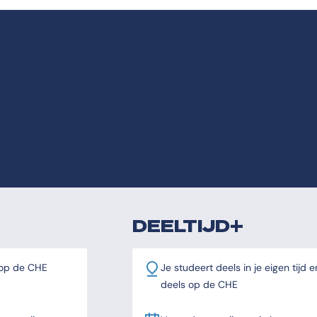
DEELTIJD+
 op de CHE
Je studeert deels in je eigen tijd e
deels op de CHE