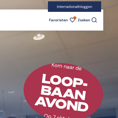
International
Inloggen
Favorieten indicator
Favorieten
Zoeken
Kom naar de
LOOP-
BAAN
AVOND
Op 7 oktober