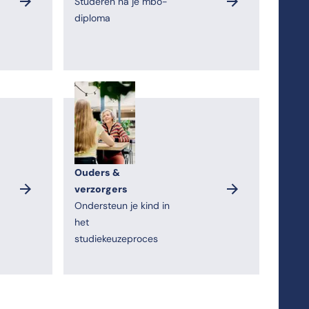
Studeren na je mbo-
diploma
Ouders &
verzorgers
Ondersteun je kind in
het
studiekeuzeproces