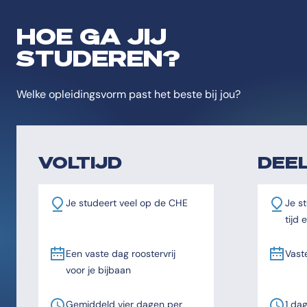
HOE GA JIJ
STUDEREN?
Welke opleidingsvorm past het beste bij jou?
VOLTIJD
DEEL
Je studeert veel op de CHE
Je st
tijd
Een vaste dag roostervrij
Vast
voor je bijbaan
Gemiddeld vier dagen per
1 da