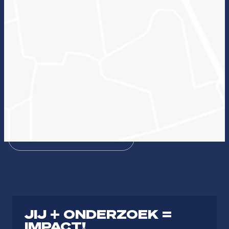
Wat kan onderzoek voor jou betekenen en welke
lectoraten passen hierbij?
Zin in ICT
Duurzame zorg
Bezieling & Professionaliteit
Dienstbaar organiseren
Theologie
Journalistiek & Communicatie
JIJ + ONDERZOEK =
IMPACT!