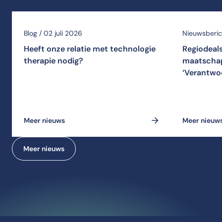
Blog / 02 juli 2026
Nieuwsberich
Heeft onze relatie met technologie
Regiodeal
therapie nodig?
maatschap
‘Verantwo
Meer nieuws
Meer nieuw
Meer nieuws