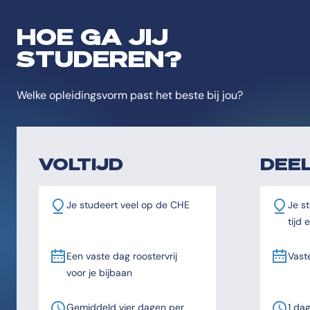
HOE GA JIJ
STUDEREN?
Welke opleidingsvorm past het beste bij jou?
VOLTIJD
DEEL
Je studeert veel op de CHE
Je st
tijd
Een vaste dag roostervrij
Vast
voor je bijbaan
Gemiddeld vier dagen per
1 da