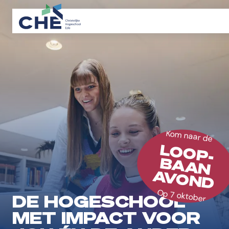
Kom naar de
LOOP-
BAAN
AVOND
Op 7 oktober
DE HOGESCHOOL
MET IMPACT VOOR