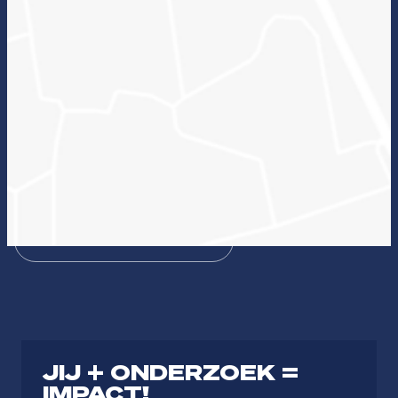
Wat kan onderzoek voor jou betekenen en welke
lectoraten passen hierbij?
Zin in ICT
Duurzame zorg
Bezieling & Professionaliteit
Dienstbaar organiseren
Theologie
Journalistiek & Communicatie
JIJ + ONDERZOEK =
IMPACT!