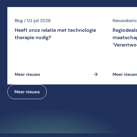
Blog / 02 juli 2026
Nieuwsberich
Heeft onze relatie met technologie
Regiodeal
therapie nodig?
maatschap
‘Verantwo
Meer nieuws
Meer nieuw
Meer nieuws