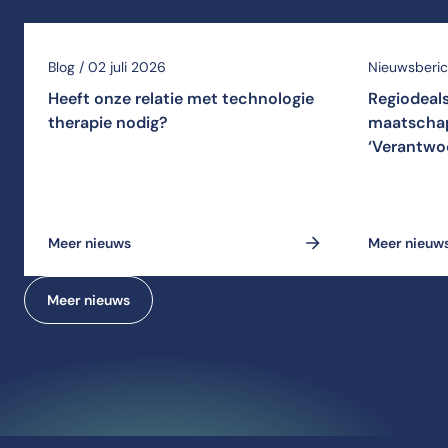
Blog / 02 juli 2026
Nieuwsberich
Heeft onze relatie met technologie
Regiodeal
therapie nodig?
maatschap
‘Verantwo
Meer nieuws
Meer nieuw
Meer nieuws