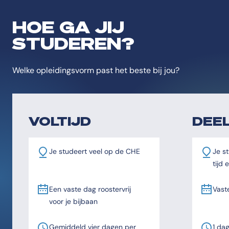
HOE GA JIJ
STUDEREN?
Welke opleidingsvorm past het beste bij jou?
VOLTIJD
DEEL
Je studeert veel op de CHE
Je st
tijd
Een vaste dag roostervrij
Vast
voor je bijbaan
Gemiddeld vier dagen per
1 da