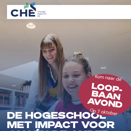
Kom naar de
LOOP-
BAAN
AVOND
Op 7 oktober
DE HOGESCHOOL
MET IMPACT VOOR