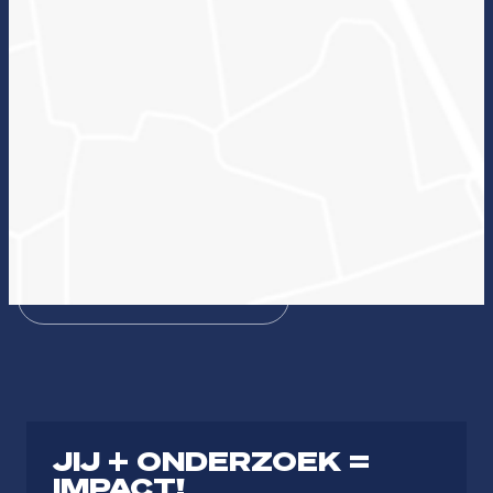
Wat kan onderzoek voor jou betekenen en welke
lectoraten passen hierbij?
Zin in ICT
Duurzame zorg
Bezieling & Professionaliteit
Dienstbaar organiseren
Theologie
Journalistiek & Communicatie
JIJ + ONDERZOEK =
IMPACT!