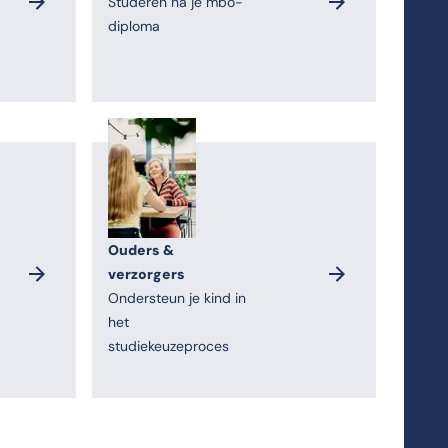
Studeren na je mbo-
diploma
Ouders &
verzorgers
Ondersteun je kind in
het
studiekeuzeproces