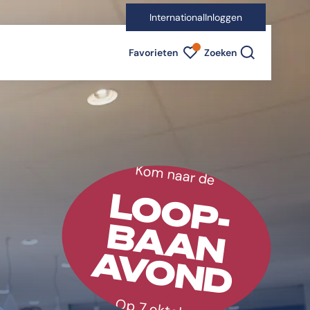
International
Inloggen
Favorieten indicator
Favorieten
Zoeken
Kom naar de
LOOP-
BAAN
AVOND
Op 7 oktober