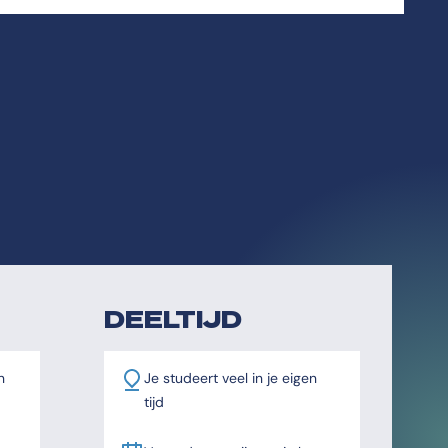
DEELTIJD
n
Je studeert veel in je eigen
tijd