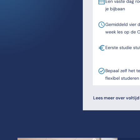
Een vaste dag roo
je bijbaan
Gemiddeld vier 
week les op de 
Eerste studie stu
Bepaal zelf het 
flexibel studeren
Lees meer over voltijd