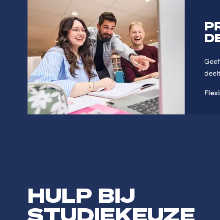
P
D
Geef 
deelt
Flex
HULP BIJ
STUDIEKEUZE