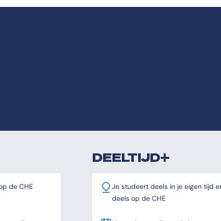
DEELTIJD+
 op de CHE
Je studeert deels in je eigen tijd e
deels op de CHE