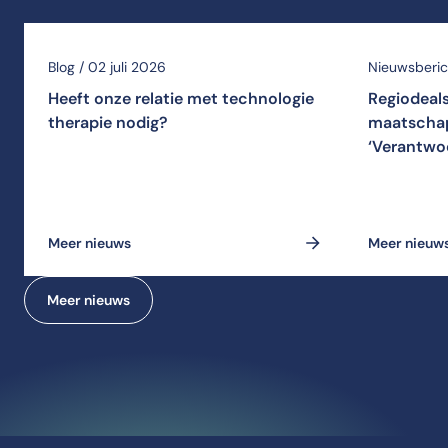
Blog / 02 juli 2026
Nieuwsberich
Heeft onze relatie met technologie
Regiodeal
therapie nodig?
maatschap
‘Verantwo
Meer nieuws
Meer nieuw
Meer nieuws