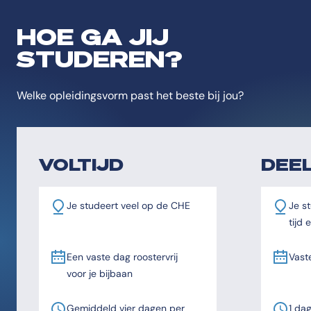
HOE GA JIJ
STUDEREN?
Welke opleidingsvorm past het beste bij jou?
VOLTIJD
DEEL
Je studeert veel op de CHE
Je st
tijd
Een vaste dag roostervrij
Vast
voor je bijbaan
Gemiddeld vier dagen per
1 da