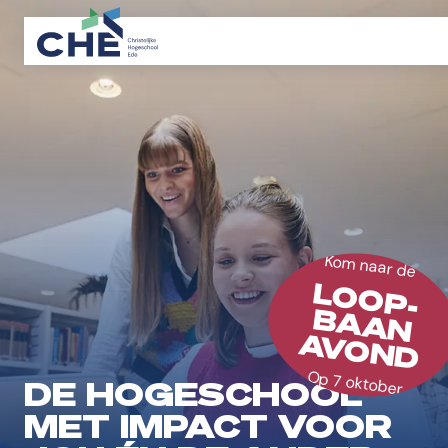
Kom naar de
LOOP-
BAAN
AVOND
Op 7 oktober
DE HOGESCHOOL
MET IMPACT VOOR