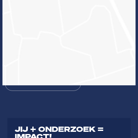
Wat kan onderzoek voor jou betekenen en welke
lectoraten passen hierbij?
Zin in ICT
Duurzame zorg
Bezieling & Professionaliteit
Dienstbaar organiseren
Theologie
Journalistiek & Communicatie
JIJ + ONDERZOEK =
IMPACT!