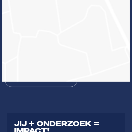
Wat kan onderzoek voor jou betekenen en welke
lectoraten passen hierbij?
Zin in ICT
Duurzame zorg
Bezieling & Professionaliteit
Dienstbaar organiseren
Theologie
Journalistiek & Communicatie
JIJ + ONDERZOEK =
IMPACT!