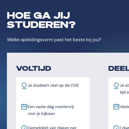
HOE GA JIJ
STUDEREN?
Welke opleidingsvorm past het beste bij jou?
VOLTIJD
DEEL
Je studeert veel op de CHE
Je st
tijd
Een vaste dag roostervrij
Vast
voor je bijbaan
Gemiddeld vier dagen per
1 da