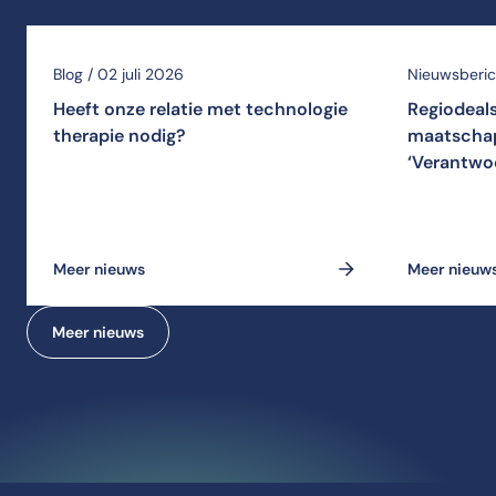
Blog / 02 juli 2026
Nieuwsberich
Heeft onze relatie met technologie
Regiodeal
therapie nodig?
maatschap
‘Verantwo
Meer nieuws
Meer nieuw
Meer nieuws