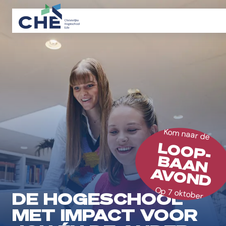
Kom naar de
LOOP-
BAAN
AVOND
Op 7 oktober
DE HOGESCHOOL
MET IMPACT VOOR