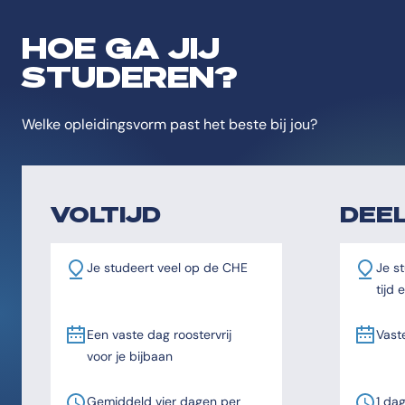
HOE GA JIJ
STUDEREN?
Welke opleidingsvorm past het beste bij jou?
VOLTIJD
DEEL
Je studeert veel op de CHE
Je st
tijd
Een vaste dag roostervrij
Vast
voor je bijbaan
Gemiddeld vier dagen per
1 da