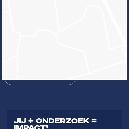
Wat kan onderzoek voor jou betekenen en welke
lectoraten passen hierbij?
Zin in ICT
Duurzame zorg
Bezieling & Professionaliteit
Dienstbaar organiseren
Theologie
Journalistiek & Communicatie
JIJ + ONDERZOEK =
IMPACT!