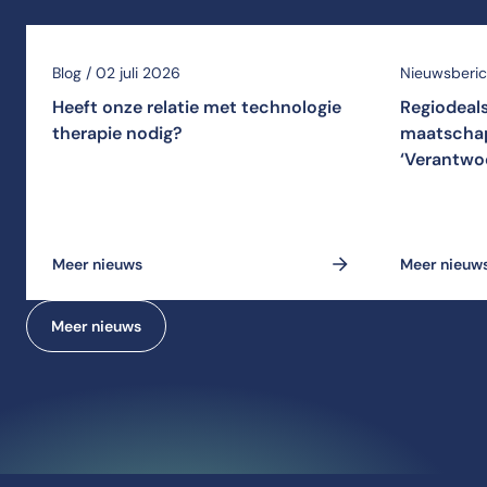
Blog / 02 juli 2026
Nieuwsberich
Heeft onze relatie met technologie
Regiodeal
therapie nodig?
maatschap
‘Verantwo
Meer nieuws
Meer nieuw
Meer nieuws