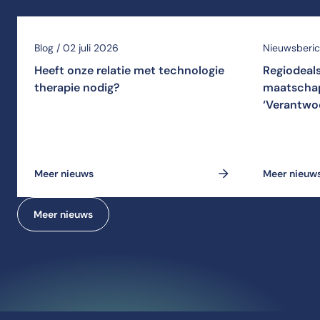
Blog / 02 juli 2026
Nieuwsberich
Heeft onze relatie met technologie
Regiodeal
therapie nodig?
maatschap
‘Verantwo
Meer nieuws
Meer nieuw
Meer nieuws