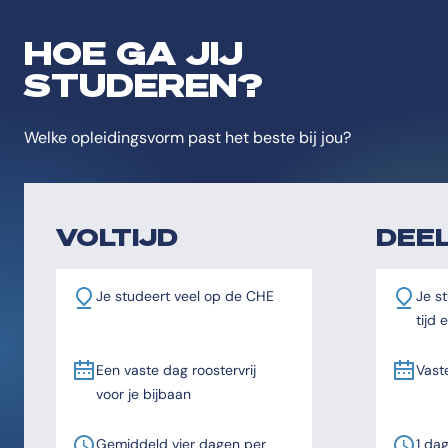
HOE GA JIJ
STUDEREN?
Welke opleidingsvorm past het beste bij jou?
VOLTIJD
DEEL
Je studeert veel op de CHE
Je st
tijd
Een vaste dag roostervrij
Vast
voor je bijbaan
Gemiddeld vier dagen per
1 da