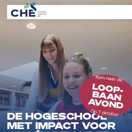
Kom naar de
LOOP-
BAAN
AVOND
Op 7 oktober
DE HOGESCHOOL
MET IMPACT VOOR