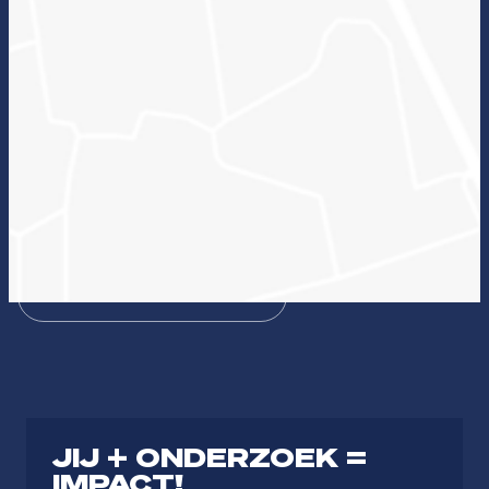
Wat kan onderzoek voor jou betekenen en welke
lectoraten passen hierbij?
Zin in ICT
Duurzame zorg
Bezieling & Professionaliteit
Dienstbaar organiseren
Theologie
Journalistiek & Communicatie
JIJ + ONDERZOEK =
IMPACT!